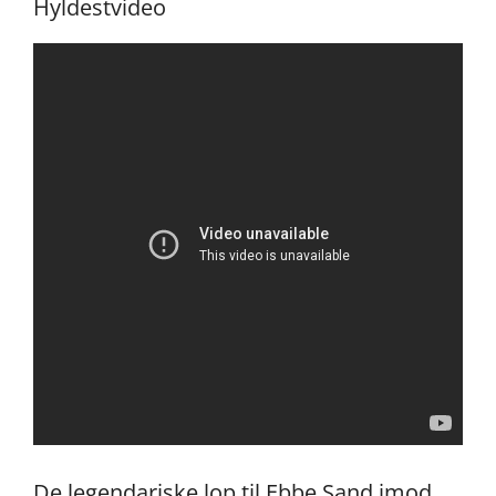
Hyldestvideo
De legendariske lop til Ebbe Sand imod