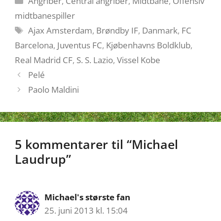
Angriber
,
Central angriber
,
Midtbane
,
Offensiv
midtbanespiller
Tags
Ajax Amsterdam
,
Brøndby IF
,
Danmark
,
FC
Barcelona
,
Juventus FC
,
Kjøbenhavns Boldklub
,
Real Madrid CF
,
S. S. Lazio
,
Vissel Kobe
Pelé
Paolo Maldini
5 kommentarer til “Michael
Laudrup”
Michael's største fan
25. juni 2013 kl. 15:04