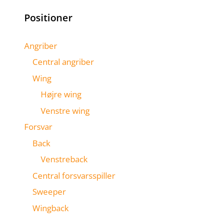
Positioner
Angriber
Central angriber
Wing
Højre wing
Venstre wing
Forsvar
Back
Venstreback
Central forsvarsspiller
Sweeper
Wingback