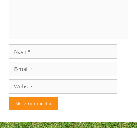
Navn
E-
mail
Websted