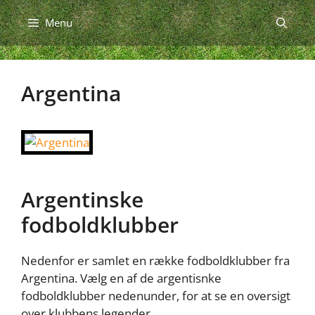
Hop
Menu
til
indhold
Argentina
Argentinske
fodboldklubber
Nedenfor er samlet en række fodboldklubber fra
Argentina. Vælg en af de argentisnke
fodboldklubber nedenunder, for at se en oversigt
over klubbens legender.